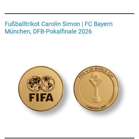
Fußballtrikot Carolin Simon | FC Bayern
München, DFB-Pokalfinale 2026
Erinnerungsmedaille
16.
U-
20
Weltmeisterschaft
2007