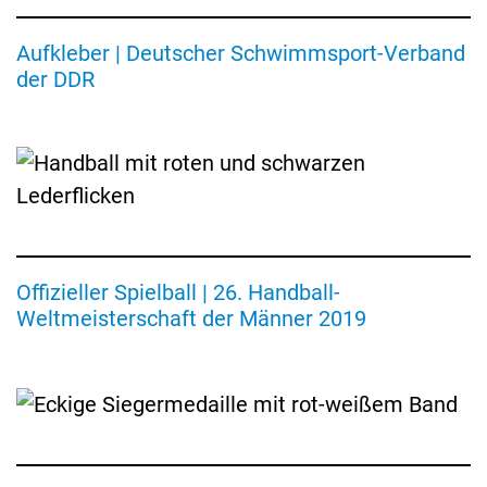
Spielball
des
Aufkleber | Deutscher Schwimmsport-Verband
Herstellers
Molten
der DDR
von
der
26.
Handball-
Weltmeisterschaft
2019
in
Deutschland
Offizieller Spielball | 26. Handball-
und
Siegermedaille
Dänemark
Weltmeisterschaft der Männer 2019
der
9.
Handball-
Weltmeisterschaft
1978
in
Dänemark