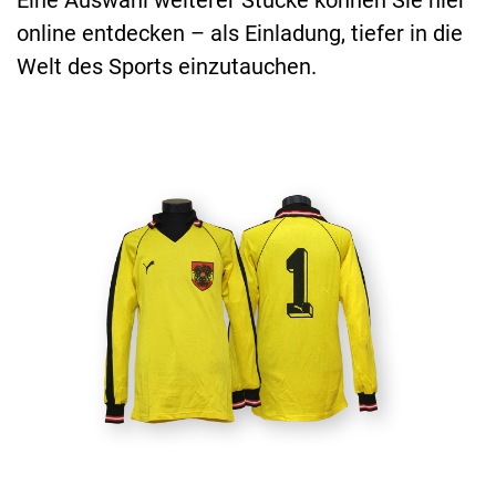
Eine Auswahl weiterer Stücke können Sie hier
online entdecken – als Einladung, tiefer in die
Torwarttrikot
Welt des Sports einzutauchen.
Friedrich
Koncilia
von
der
Weltmeisterschaft
1982
in
Spanien