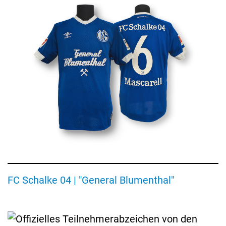
zum
Ende
des
Steinkohlebergbaus
im
Ruhrgebiet
Teilnehmerabzeichen
FC Schalke 04 | "General Blumenthal"
der
Olympischen
Winterspiele
1968