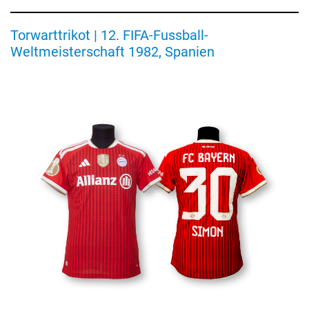
Matchworn-
Torwarttrikot | 12. FIFA-Fussball-
Trikot
Weltmeisterschaft 1982, Spanien
von
Carolin
Simon
aus
dem
DFB-
Pokalfinale
2026