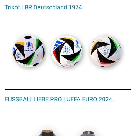
Trikot | BR Deutschland 1974
Spielball
der
UEFA
Euro
2024
Jacke
FUSSBALLLIEBE PRO | UEFA EURO 2024
Westdeutsche
Olympiamannschaft,
Olympische
Winterspiele
1976,