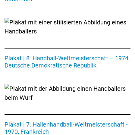
Handball-
Weltmeisterschaft
der
Männer
1974
in
der
DDR
Plakat
Plakat | 8. Handball-Weltmeisterschaft – 1974,
zur
Deutsche Demokratische Republik
7.
Handball-
Weltmeisterschaft
der
Männer
1970
in
Frankreich
Plakat | 7. Hallenhandball-Weltmeisterschaft -
1970, Frankreich