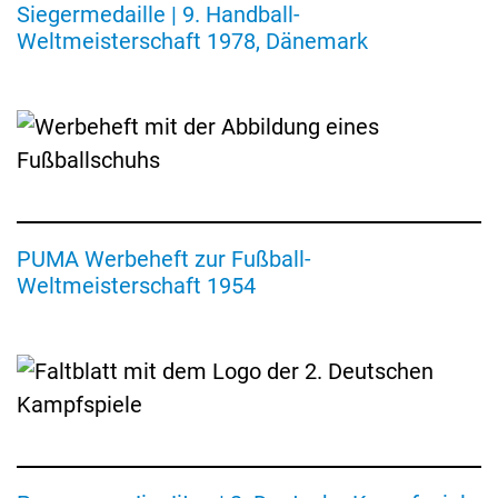
Siegermedaille | 9. Handball-
Werbeheft
Weltmeisterschaft 1978, Dänemark
des
Sportartikelherstellers
PUMA
zur
Fußball-
Weltmeisterschaft
Programm
1954
zur
Deutschen
PUMA Werbeheft zur Fußball-
Jiu
Jutsu
Weltmeisterschaft 1954
Meisterschaft
im
Rahmen
der
2.
Deutschen
Kampfspiele
1926
Tennisschläger