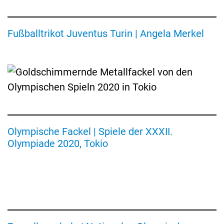
Merkel
Olympische
Fackel
Fußballtrikot Juventus Turin | Angela Merkel
von
den
Olympischen
Spielen
2020
in
Tokio
Olympische Fackel | Spiele der XXXII.
Porzellanschale
Olympiade 2020, Tokio
des
Nationalen
Olympischen
Fußball
Komitees
zur
der
Deutschen
Ukraine
Fußballmeisterschaft