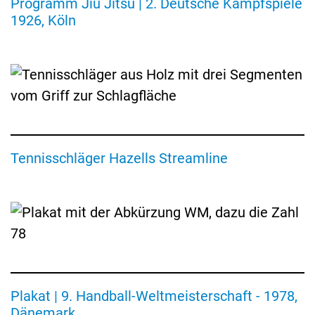
Programm Jiu Jitsu | 2. Deutsche Kampfspiele
in
des
Köln
1926, Köln
Herstellers
Hazells
aus
der
Mitte
der
1930er
Plakat
Jahre
zur
Tennisschläger Hazells Streamline
9.
Handball-
Weltmeisterschaft
der
Männer
1978
in
Dänemark
Plakat
Plakat | 9. Handball-Weltmeisterschaft - 1978,
zur
8.
Dänemark