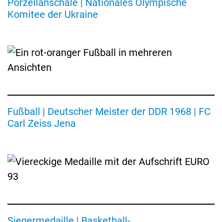
Porzellanschale | Nationales Olympische
der
DDR
Komitee der Ukraine
aus
dem
Jahr
1968,
Meister
wurde
der
FC
Fußball | Deutscher Meister der DDR 1968 | FC
Carl
Siegermedaille
Zeiss
Carl Zeiss Jena
von
Jena
der
Basketball-
Europameisterschaft
1993
in
Deutschland
Länderspielwimpel
der
Begegnung
Siegermedaille | Basketball-