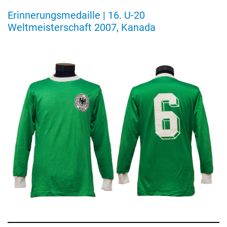
Erinnerungsmedaille | 16. U-20
Weltmeisterschaft 2007, Kanada
Rückennummer
„6“,
Horst-
Dieter
Höttges