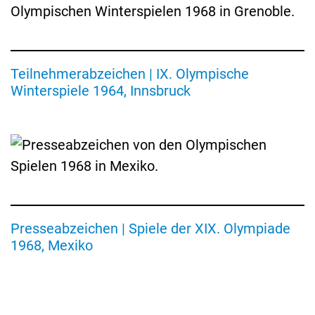
in
Grenoble
Teilnehmerabzeichen | IX. Olympische
Winterspiele 1964, Innsbruck
Presseabzeichen
der
Olympischen
Spiele
1968
Mexiko
Presseabzeichen | Spiele der XIX. Olympiade
1968, Mexiko
Trikot
Juventus
Turin
|