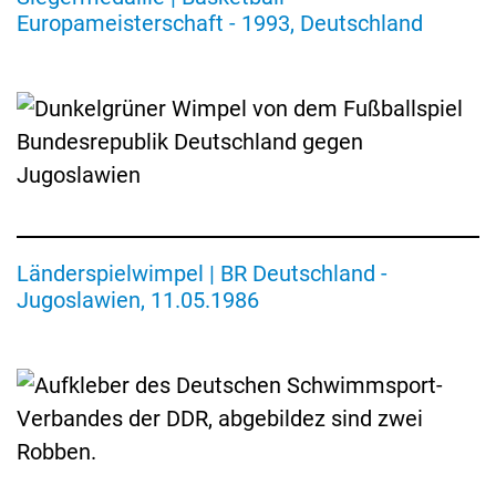
BR
Europameisterschaft - 1993, Deutschland
Deutschland
-
Jugoslawien
aus
dem
sportlichen
Nachlass
von
Harald
Schumacher
Länderspielwimpel | BR Deutschland -
Aufkleber
Jugoslawien, 11.05.1986
des
Deutschen
Schwimmsport-
Verbands
der
DDR
Offizieller