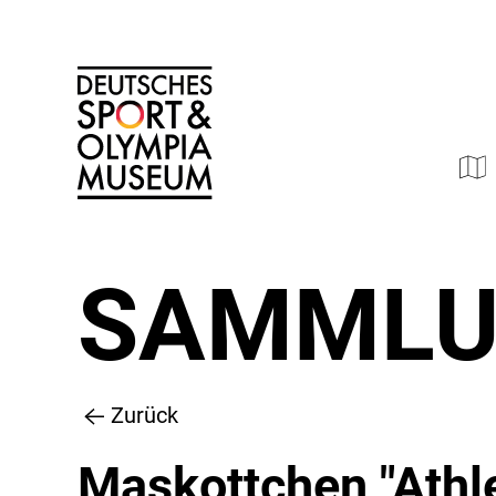
SAMML
Zurück
Maskottchen "Athles